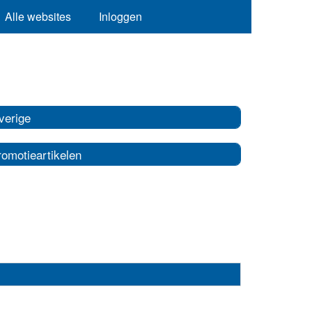
Alle websites
Inloggen
verige
romotieartikelen