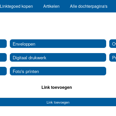
Linktegoed kopen
Artikelen
Alle dochterpagina's
Enveloppen
O
Digitaal drukwerk
P
Foto's printen
Link toevoegen
Link toevoegen